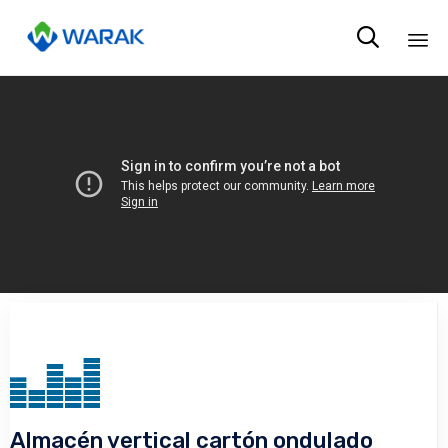

Sk
to
co
Almacén vertical cartón ondulado