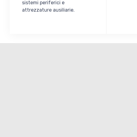
sistemi periferici e
attrezzature ausiliarie.
egneria
licata al
rtone