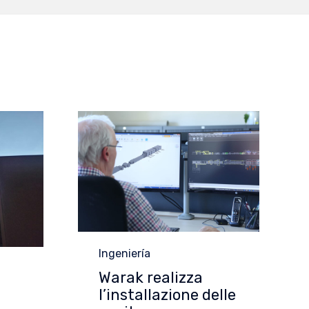
Category
Ingeniería
Warak realizza
l’installazione delle