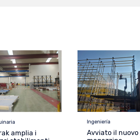
Category
gory
Ingeniería
inaria
Avviato il nuovo
ak amplia i