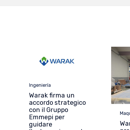
Category
Ingeniería
Warak firma un
accordo strategico
con il Gruppo
Cate
Maqu
Emmepi per
War
guidare