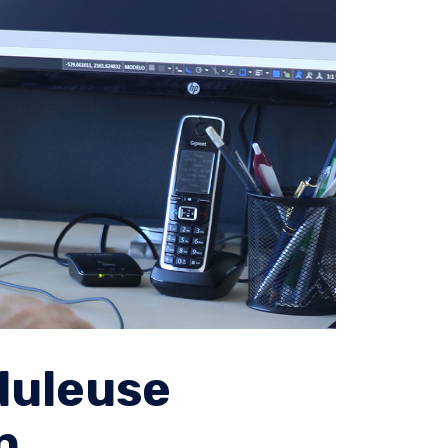
nduleuse
n