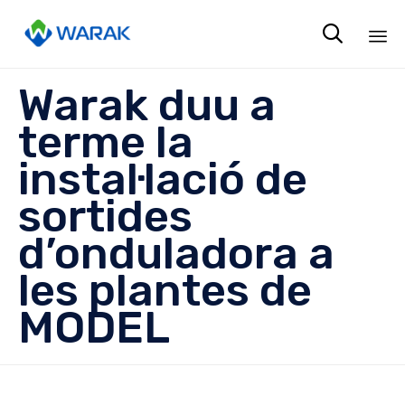

Sk
Warak duu a
to
co
terme la
instal·lació de
sortides
d’onduladora a
les plantes de
MODEL