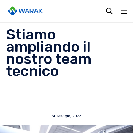

Sk
Stiamo
to
co
ampliando il
nostro team
tecnico
30 Maggio, 2023