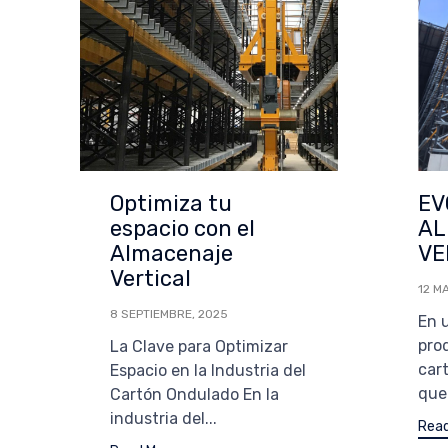
Optimiza tu
EV
espacio con el
AL
Almacenaje
VE
Vertical
12 M
8 SEPTIEMBRE, 2025
En 
pro
La Clave para Optimizar
car
Espacio en la Industria del
que 
Cartón Ondulado En la
industria del...
Read