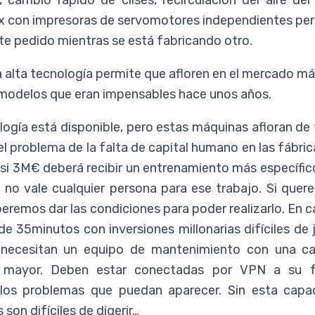
cambio rápido de clisés, recirculación del aire del
lox con impresoras de servomotores independientes pe
nte pedido mientras se está fabricando otro.
 alta tecnología permite que afloren en el mercado m
 modelos que eran impensables hace unos años.
logía está disponible, pero estas máquinas afloran de
el problema de la falta de capital humano en las fábrica
si 3M€ deberá recibir un entrenamiento más específic
a no vale cualquier persona para ese trabajo. Si quer
eremos dar las condiciones para poder realizarlo. En 
 35minutos con inversiones millonarias difíciles de j
 necesitan un equipo de mantenimiento con una ca
co mayor. Deben estar conectadas por VPN a su f
 los problemas que puedan aparecer. Sin esta capac
 son difíciles de digerir…