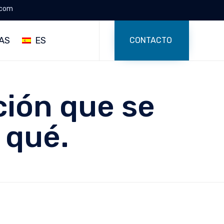
.com
Skip
to
AS
ES
CONTACTO
content
ión que se
 qué.