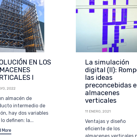
OLUCIÓN EN LOS
La simulación
MACENES
digital (II): Rom
RTICALES I
las ideas
preconcebidas 
AYO, 2022
almacenes
un almacén de
verticales
ducto intermedio de
11 ENERO, 2021
tón, hay dos variables
lo definen: la...
Ventajas y diseño
eficiente de los
 More
almacenes verticales 