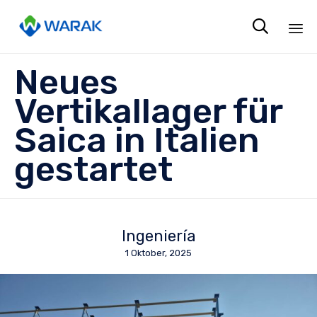

Sk
Neues
to
co
Vertikallager für
Saica in Italien
gestartet
Ingeniería
1 Oktober, 2025