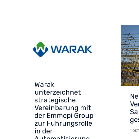
Warak
unterzeichnet
Ne
strategische
Ve
Vereinbarung mit
Sai
der Emmepi Group
ge
zur Führungsrolle
in der
1 OK
Automatisierung