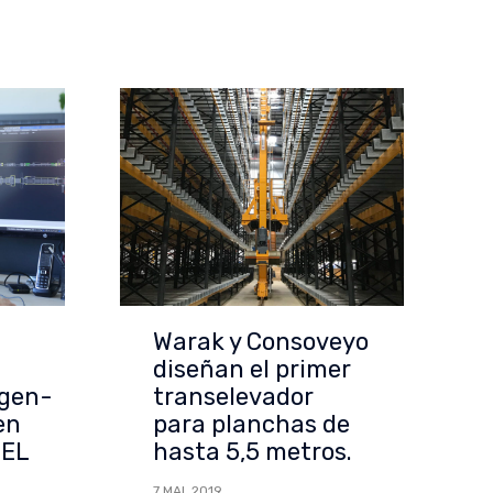
Warak y Consoveyo
diseñan el primer
gen-
transelevador
en
para planchas de
DEL
hasta 5,5 metros.
7 MAI, 2019