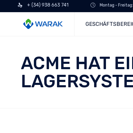
+ (34) 938 663 741
Montag - Freitag
GESCHÄFTSBEREI
ACME HAT EI
LAGERSYSTE