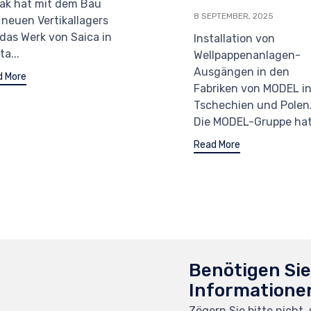
ak hat mit dem Bau
8 SEPTEMBER, 2025
 neuen Vertikallagers
 das Werk von Saica in
Installation von
a...
Wellpappenanlagen-
Ausgängen in den
d More
Fabriken von MODEL i
Tschechien und Polen
Die MODEL-Gruppe hat.
Read More
Benötigen Si
Informatione
Zögern Sie bitte nicht,