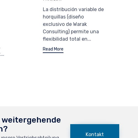
La distribución variable de
horquillas (diseño
exclusivo de Warak
Consulting) permite una
flexibilidad total en...
n
.
Read More
..
e weitergehende
n?
Kontakt
 unsere Vertriebsabteilung