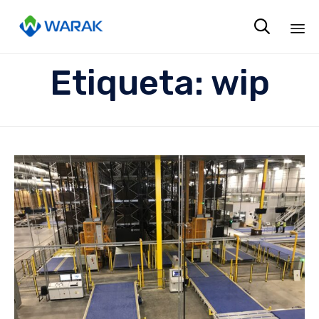

Sk
Etiqueta:
wip
to
co