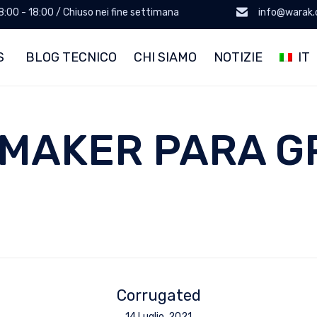
 8:00 - 18:00 / Chiuso nei fine settimana
info@warak
S
BLOG TECNICO
CHI SIAMO
NOTIZIE
IT
MAKER PARA G
Corrugated
14 Luglio, 2021