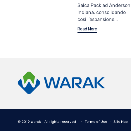
Saica Pack ad Anderson
Indiana, consolidando
così l’espansione...
Read More
© 2019 Warak - All rights reserved ∙
Terms of Use
∙
Site Map