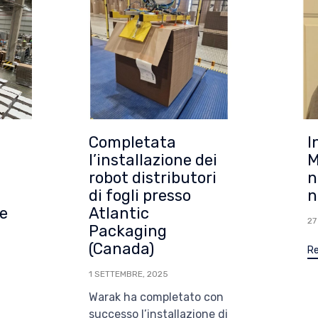
Completata
I
l’installazione dei
M
robot distributori
n
di fogli presso
n
le
Atlantic
27
Packaging
(Canada)
Re
1 SETTEMBRE, 2025
Warak ha completato con
successo l’installazione di