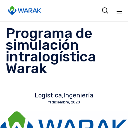

Sk
Programa de
to
co
simulación
intralogística
Warak
Logística
Ingeniería
11 diciembre, 2020