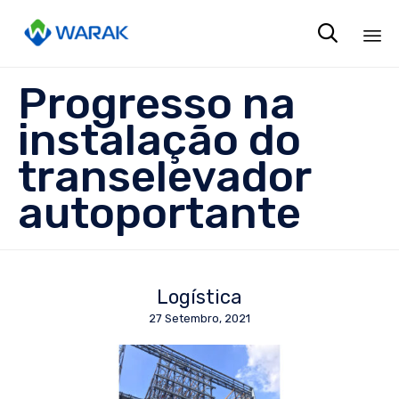

Sk
Progresso na
to
co
instalação do
transelevador
autoportante
Logística
27 Setembro, 2021