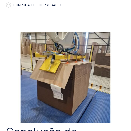

Category
CORRUGATED
,
CORRUGATED