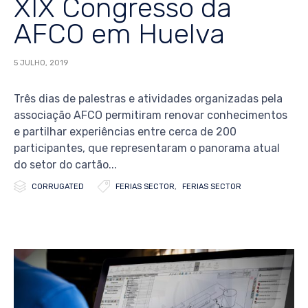
XIX Congresso da
AFCO em Huelva
5 JULHO, 2019
Três dias de palestras e atividades organizadas pela
associação AFCO permitiram renovar conhecimentos
e partilhar experiências entre cerca de 200
participantes, que representaram o panorama atual
do setor do cartão...


Category
Tags
CORRUGATED
FERIAS SECTOR
,
FERIAS SECTOR