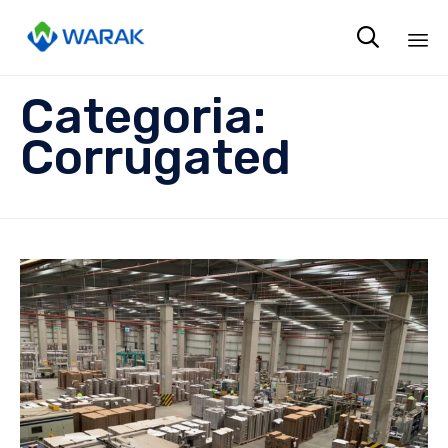

Sk
Categoria:
to
co
Corrugated