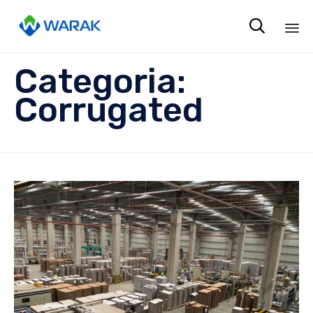

Sk
Categoria:
to
co
Corrugated