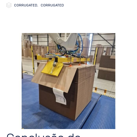

Category
CORRUGATED
,
CORRUGATED