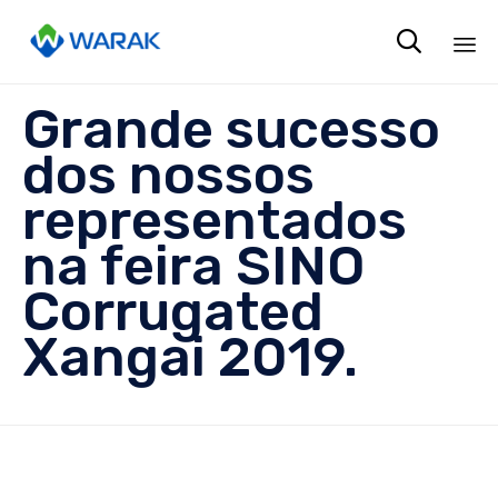

Sk
Grande sucesso
to
co
dos nossos
representados
na feira SINO
Corrugated
Xangai 2019.