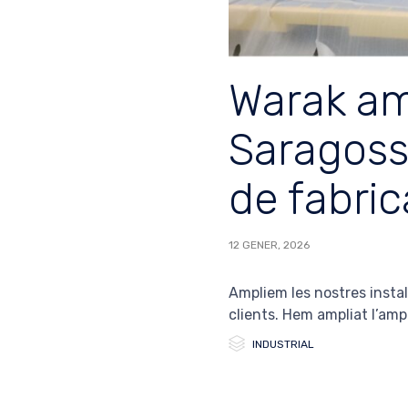
Warak amp
Saragoss
de fabric
12 GENER, 2026
Ampliem les nostres instal
clients. Hem ampliat l’amp

Category
INDUSTRIAL