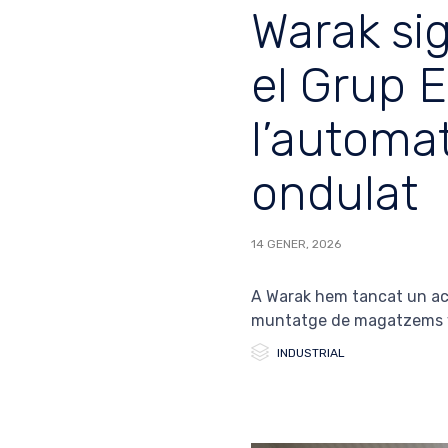
Warak si
el Grup 
l’automat
ondulat
14 GENER, 2026
A Warak hem tancat un acor
muntatge de magatzems ver

Category
INDUSTRIAL