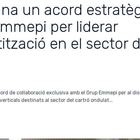
gna un acord estratè
Emmepi per liderar
ització en el sector d
d de col·laboració exclusiva amb el Grup Emmepi per al disse
ticals destinats al sector del cartró ondulat...