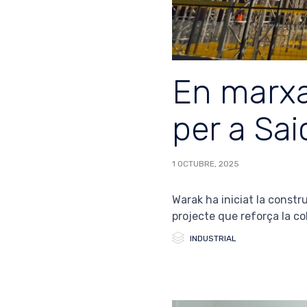
En marxa
per a Saic
1 OCTUBRE, 2025
Warak ha iniciat la constr
projecte que reforça la col

Category
INDUSTRIAL