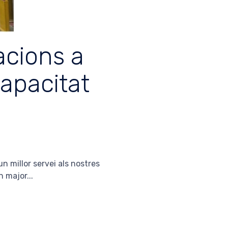
acions a
apacitat
n millor servei als nostres
 major...