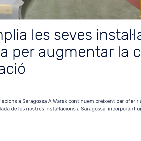
lia les seves instal·l
a per augmentar la c
ació
·lacions a Saragossa A Warak continuem creixent per oferir u
lada de les nostres instal·lacions a Saragossa, incorporant un