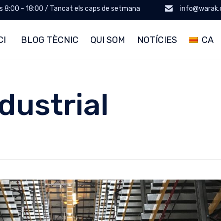
es 8:00 - 18:00 / Tancat els caps de setmana
info@warak
CI
BLOG TÈCNIC
QUI SOM
NOTÍCIES
CA
dustrial