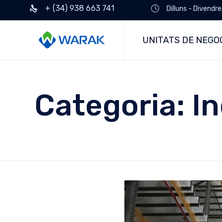
+ (34) 938 663 741
Dilluns - Divendr
UNITATS DE NEGO
Categoria:
In