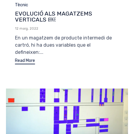
Category
Tècnic
EVOLUCIÓ ALS MAGATZEMS
VERTICALS I￼
12 maig, 2022
En un magatzem de producte intermedi de
cartró, hi ha dues variables que el
defineixen:...
Read More