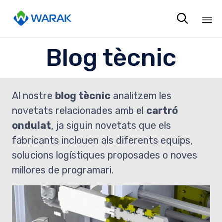

Sk
Blog tècnic
to
co
Al nostre
blog tècnic
analitzem les
novetats relacionades amb el
cartró
ondulat
, ja siguin novetats que els
fabricants inclouen als diferents equips,
solucions logístiques proposades o noves
millores de programari.