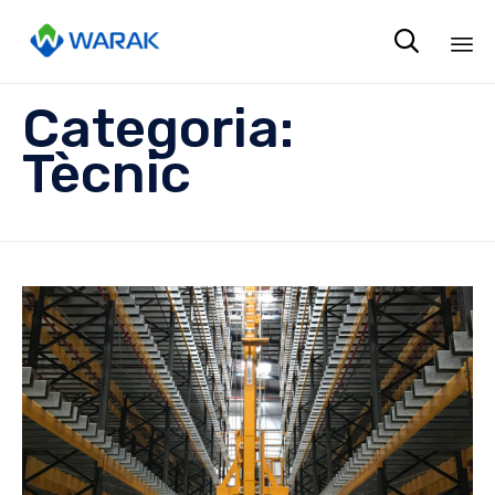

Sk
Categoria:
to
co
Tècnic