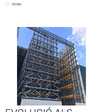

Category
TÈCNIC