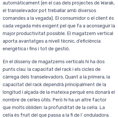
automàticament (en el cas dels projectes de Warak,
el transelevador pot treballar amb diversos
comandes a la vegada). El consumidor o el client és
cada vegada més exigent pel que fa a aconseguir la
major productivitat possible. El magatzem vertical
aporta avantatges a nivell tècnic, d'eficiència
energètica i fins i tot de gestió.
En el disseny de magatzems verticals hi ha dos
punts clau: la capacitat del rack i els cicles de
càrrega dels transelevadors. Quant a la primera, la
capacitat del rack dependrà principalment de la
longitud i alçada de la mateixa perquè ens donarà el
nombre de cel·les útils. Però hi ha un altre factor
que molts obliden: la profunditat de la cel·la. La
cel·la és fruit del que passa a la fi de l’ onduladora.