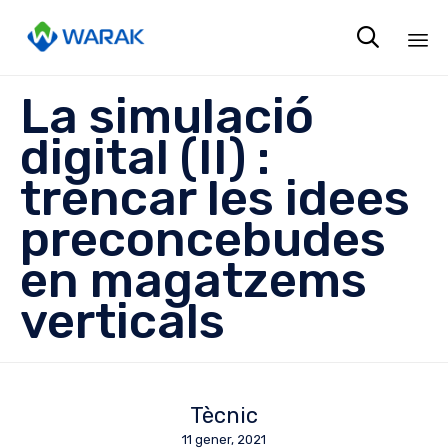

Sk
La simulació
to
co
digital (II) :
trencar les idees
preconcebudes
en magatzems
verticals
Tècnic
11 gener, 2021