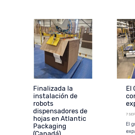
Finalizada la
El
instalación de
co
robots
ex
dispensadores de
7 SE
hojas en Atlantic
El 
Packaging
exp
(Canadá)