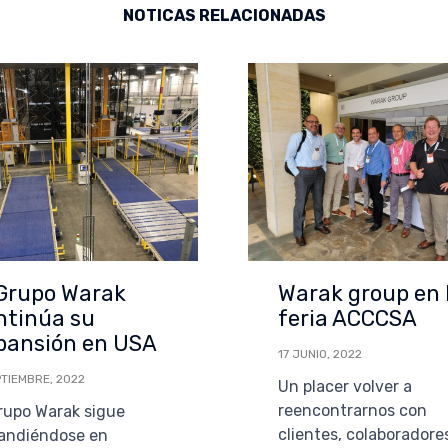
NOTICAS RELACIONADAS
 Grupo Warak
Warak group en 
ntinúa su
feria ACCCSA
pansión en USA
17 JUNIO, 2022
PTIEMBRE, 2022
Un placer volver a
reencontrarnos con
grupo Warak sigue
clientes, colaboradore
andiéndose en