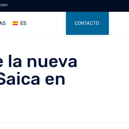
.com
Skip
to
AS
ES
CONTACTO
content
 la nueva
 Saica en